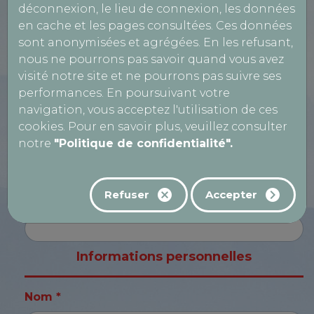
VL
PL
CL
déconnexion, le lieu de connexion, les données
en cache et les pages consultées. Ces données
Nom de la société *
sont anonymisées et agrégées. En les refusant,
nous ne pourrons pas savoir quand vous avez
visité notre site et ne pourrons pas suivre ses
Numéro TVA
performances. En poursuivant votre
navigation, vous acceptez l'utilisation de ces
cookies. Pour en savoir plus, veuillez consulter
notre
"Politique de confidentialité".
SIRET
Refuser
Accepter
CPL
Informations personnelles
Nom *